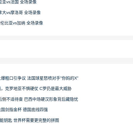
巴拉圭vs法国 全场录像
加拿大vs摩洛哥 全场录像
 哥伦比亚vs加纳 全场录像
爆粗口引争议 法国球星怒喷对手"你妈的X"
，克罗地亚不惧硬仗 C罗仍是最大威胁
后侧不适待查 巴西中场硬汉形象背后藏隐忧
国剑指金杯 德国底线四强
能钥匙 世界杯需要更完整的拼图