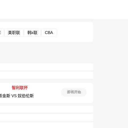
超
美职联
韩k联
CBA
智利联杯
即将开始
希金斯 VS 奴伯伦斯