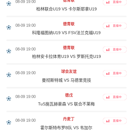
德青联
08-09 19:00
直播中
柏林联合U19 VS 卡尔斯耶拿U19
德青联
08-09 19:00
直播中
科隆福图纳U19 VS FSV法兰克福U19
德青联
08-09 19:00
直播中
柏林安卡拉体育U19 VS 罗斯托克U19
球会友谊
08-09 19:00
直播中
曼彻斯特城 VS 马德里竞技
德戊
08-09 19:00
直播中
TuS施瓦赫豪森 VS 联合不莱梅
丹麦丁
08-09 19:00
直播中
霍尔斯特布罗B队 VS 韦加尔