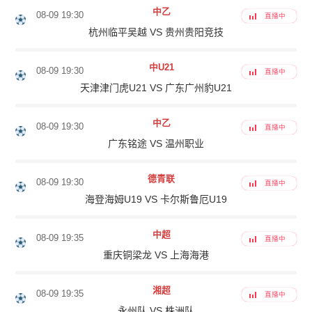
中乙
08-09 19:30
直播中
杭州临平吴越 VS 贵州贵阳竞技
中U21
08-09 19:30
直播中
天津津门虎U21 VS 广东广州豹U21
中乙
08-09 19:30
直播中
广东铭途 VS 温州职业
德青联
08-09 19:30
直播中
海登海姆U19 VS 卡尔斯鲁厄U19
中超
08-09 19:35
直播中
重庆铜梁龙 VS 上海海港
湘超
08-09 19:35
直播中
永州队 VS 株洲队