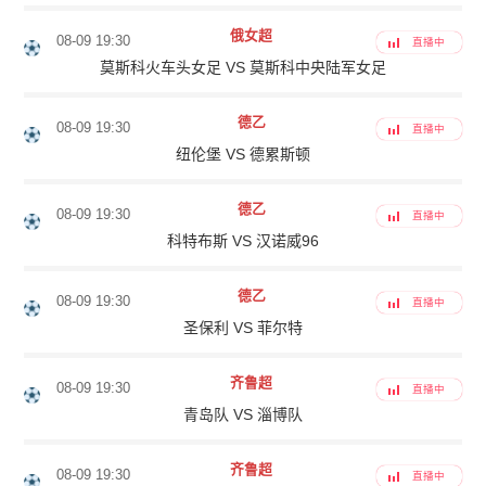
俄女超
08-09 19:30
直播中
莫斯科火车头女足 VS 莫斯科中央陆军女足
德乙
08-09 19:30
直播中
纽伦堡 VS 德累斯顿
德乙
08-09 19:30
直播中
科特布斯 VS 汉诺威96
德乙
08-09 19:30
直播中
圣保利 VS 菲尔特
齐鲁超
08-09 19:30
直播中
青岛队 VS 淄博队
齐鲁超
08-09 19:30
直播中