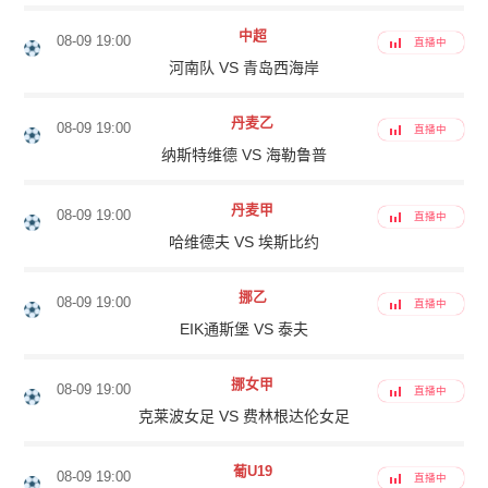
中超
08-09 19:00
直播中
河南队 VS 青岛西海岸
丹麦乙
08-09 19:00
直播中
纳斯特维德 VS 海勒鲁普
丹麦甲
08-09 19:00
直播中
哈维德夫 VS 埃斯比约
挪乙
08-09 19:00
直播中
EIK通斯堡 VS 泰夫
挪女甲
08-09 19:00
直播中
克莱波女足 VS 费林根达伦女足
葡U19
08-09 19:00
直播中