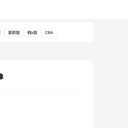
超
美职联
韩k联
CBA
像