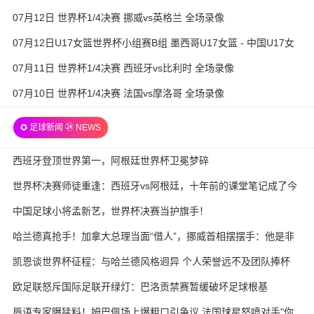
07月12日 世界杯1/4决赛 挪威vs英格兰 全场录像
07月12日U17女篮世界杯小组赛B组 墨西哥U17女篮 - 中国U17女
篮 全场录像
07月11日 世界杯1/4决赛 西班牙vs比利时 全场录像
07月10日 世界杯1/4决赛 法国vs摩洛哥 全场录像
✪ 足球新闻 ㉔ NEWS
西班牙登顶世界第一，阿根廷世界杯卫冕梦碎
世界杯决赛师徒重逢：西班牙vs阿根廷，十年前的课堂笔记成了今
天的战术板
中国足球小将孟新艺，世界杯决赛当护旗手！
哈兰德真抢手！加拿大总理当面“借人”，挪威首相摆摆手：他是非
卖品
凯恩谈世界杯征程：与哈兰德风格迥异 个人荣誉远不及团队捧杯
欧足联怒斥国际足联开绿灯：巴洛贡禁赛暂缓破坏足球根基
唇语专家曝猛料！姆巴佩场上爆粗口引争议 法国球星怒喷对手"你