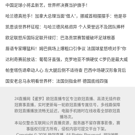
天的战术板
中国足球小将孟新艺，世界杯决赛当护旗手！
哈兰德真抢手！加拿大总理当面“借人”，挪威首相摆摆手：他是非
卖品
凯恩谈世界杯征程：与哈兰德风格迥异 个人荣誉远不及团队捧杯
欧足联怒斥国际足联开绿灯：巴洛贡禁赛暂缓破坏足球根基
唇语专家曝猛料！姆巴佩场上爆粗口引争议 法国球星怒喷对手"你
妈的X"
达利奇赛前放话：葡萄牙虽强，克罗地亚不惧硬仗 C罗仍是最大威
胁
帕奎塔伤退牵动人心 左大腿后侧不适待查 巴西中场硬汉形象背后
藏隐忧
国安老总马永明看世界杯：法国剑指金杯 德国底线四强
24直播网【暹罗】欧冠直播专区专注欧冠直播、高清无插件欧
冠赛事直播，实时更新每一轮欧冠直播专属信号，多线路保障
欧冠直播播放流畅无延迟，电脑手机随时在线收看全部欧冠直
播场次。
本站仅整合互联网公开直播资源，服务器不留存赛事影像，赛
事版权归官方所有，侵权内容可提交平台下架。
Copyright © 2026 欧冠直播. All Rights Reserved.
网站地图