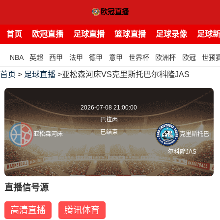
首页
欧冠直播
足球直播
篮球直播
足球录像
足球
NBA
英超
西甲
法甲
德甲
意甲
世界杯
欧洲杯
欧冠
世预
首页
>
足球直播
>亚松森河床VS克里斯托巴尔科隆JAS
2026-07-08 21:00:00
巴拉丙
已结束
亚松森河床
克里斯托巴
尔科隆JAS
直播信号源
高清直播
腾讯体育