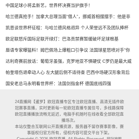
天的战术板
中国足球小将孟新艺，世界杯决赛当护旗手！
哈兰德真抢手！加拿大总理当面“借人”，挪威首相摆摆手：他是非
卖品
凯恩谈世界杯征程：与哈兰德风格迥异 个人荣誉远不及团队捧杯
欧足联怒斥国际足联开绿灯：巴洛贡禁赛暂缓破坏足球根基
唇语专家曝猛料！姆巴佩场上爆粗口引争议 法国球星怒喷对手"你
妈的X"
达利奇赛前放话：葡萄牙虽强，克罗地亚不惧硬仗 C罗仍是最大威
胁
帕奎塔伤退牵动人心 左大腿后侧不适待查 巴西中场硬汉形象背后
藏隐忧
国安老总马永明看世界杯：法国剑指金杯 德国底线四强
24直播网【暹罗】欧冠直播专区专注欧冠直播、高清无插件欧
冠赛事直播，实时更新每一轮欧冠直播专属信号，多线路保障
欧冠直播播放流畅无延迟，电脑手机随时在线收看全部欧冠直
播场次。
本站仅整合互联网公开直播资源，服务器不留存赛事影像，赛
事版权归官方所有，侵权内容可提交平台下架。
Copyright © 2026 欧冠直播. All Rights Reserved.
网站地图