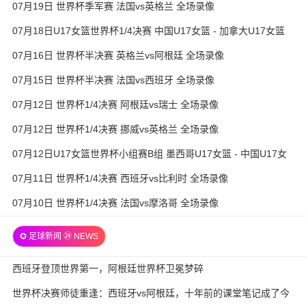
07月19日 世界杯季军赛 法国vs英格兰 全场录像
07月18日U17女篮世界杯1/4决赛 中国U17女篮 - 加拿大U17女篮
录像
07月16日 世界杯半决赛 英格兰vs阿根廷 全场录像
07月15日 世界杯半决赛 法国vs西班牙 全场录像
07月12日 世界杯1/4决赛 阿根廷vs瑞士 全场录像
07月12日 世界杯1/4决赛 挪威vs英格兰 全场录像
07月12日U17女篮世界杯小组赛B组 墨西哥U17女篮 - 中国U17女
篮 全场录像
07月11日 世界杯1/4决赛 西班牙vs比利时 全场录像
07月10日 世界杯1/4决赛 法国vs摩洛哥 全场录像
✪ 足球新闻 ㉔ NEWS
西班牙登顶世界第一，阿根廷世界杯卫冕梦碎
世界杯决赛师徒重逢：西班牙vs阿根廷，十年前的课堂笔记成了今