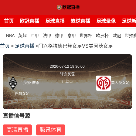
首页
欧冠直播
足球直播
篮球直播
足球录像
足球
NBA
英超
西甲
法甲
德甲
意甲
世界杯
欧洲杯
欧冠
世预
首页
>
足球直播
>门兴格拉德巴赫女足VS美因茨女足
2026-07-12 19:30:00
球会友谊
已结束
门兴格拉德
美因茨女足
巴赫女足
直播信号源
高清直播
腾讯体育