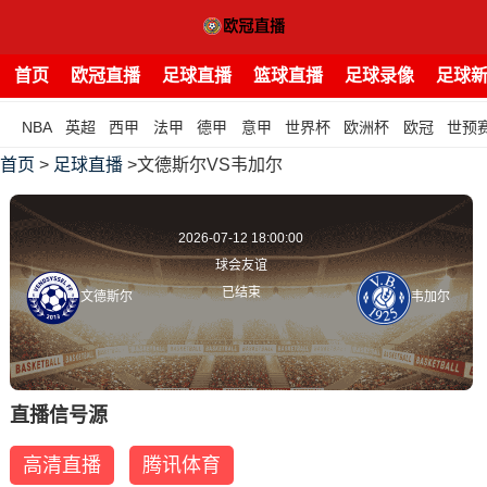
首页
欧冠直播
足球直播
篮球直播
足球录像
足球
NBA
英超
西甲
法甲
德甲
意甲
世界杯
欧洲杯
欧冠
世预
首页
>
足球直播
>文德斯尔VS韦加尔
2026-07-12 18:00:00
球会友谊
已结束
文德斯尔
韦加尔
直播信号源
高清直播
腾讯体育