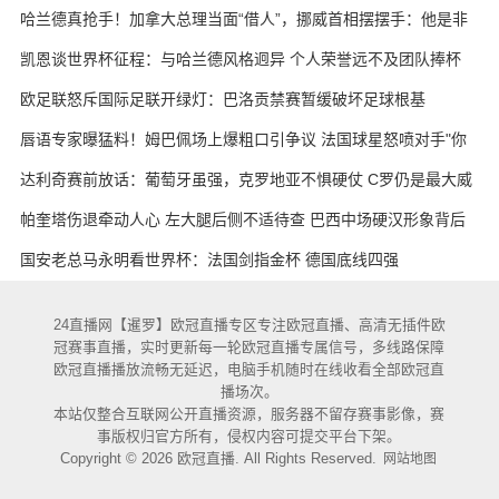
哈兰德真抢手！加拿大总理当面“借人”，挪威首相摆摆手：他是非
卖品
凯恩谈世界杯征程：与哈兰德风格迥异 个人荣誉远不及团队捧杯
欧足联怒斥国际足联开绿灯：巴洛贡禁赛暂缓破坏足球根基
唇语专家曝猛料！姆巴佩场上爆粗口引争议 法国球星怒喷对手"你
妈的X"
达利奇赛前放话：葡萄牙虽强，克罗地亚不惧硬仗 C罗仍是最大威
胁
帕奎塔伤退牵动人心 左大腿后侧不适待查 巴西中场硬汉形象背后
藏隐忧
国安老总马永明看世界杯：法国剑指金杯 德国底线四强
24直播网【暹罗】欧冠直播专区专注欧冠直播、高清无插件欧
冠赛事直播，实时更新每一轮欧冠直播专属信号，多线路保障
欧冠直播播放流畅无延迟，电脑手机随时在线收看全部欧冠直
播场次。
本站仅整合互联网公开直播资源，服务器不留存赛事影像，赛
事版权归官方所有，侵权内容可提交平台下架。
Copyright © 2026 欧冠直播. All Rights Reserved.
网站地图