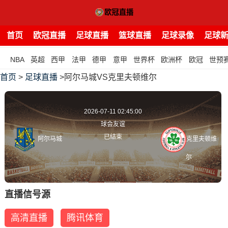
首页
欧冠直播
足球直播
篮球直播
足球录像
足球
NBA
英超
西甲
法甲
德甲
意甲
世界杯
欧洲杯
欧冠
世预
首页
>
足球直播
>阿尔马城VS克里夫顿维尔
2026-07-11 02:45:00
球会友谊
已结束
阿尔马城
克里夫顿维
尔
直播信号源
高清直播
腾讯体育