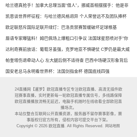
哈兰德真抢手！加拿大总理当面“借人”，挪威首相摆摆手：他是非
卖品
凯恩谈世界杯征程：与哈兰德风格迥异 个人荣誉远不及团队捧杯
欧足联怒斥国际足联开绿灯：巴洛贡禁赛暂缓破坏足球根基
唇语专家曝猛料！姆巴佩场上爆粗口引争议 法国球星怒喷对手"你
妈的X"
达利奇赛前放话：葡萄牙虽强，克罗地亚不惧硬仗 C罗仍是最大威
胁
帕奎塔伤退牵动人心 左大腿后侧不适待查 巴西中场硬汉形象背后
藏隐忧
国安老总马永明看世界杯：法国剑指金杯 德国底线四强
24直播网【暹罗】欧冠直播专区专注欧冠直播、高清无插件欧
冠赛事直播，实时更新每一轮欧冠直播专属信号，多线路保障
欧冠直播播放流畅无延迟，电脑手机随时在线收看全部欧冠直
播场次。
本站仅整合互联网公开直播资源，服务器不留存赛事影像，赛
事版权归官方所有，侵权内容可提交平台下架。
Copyright © 2026 欧冠直播. All Rights Reserved.
网站地图