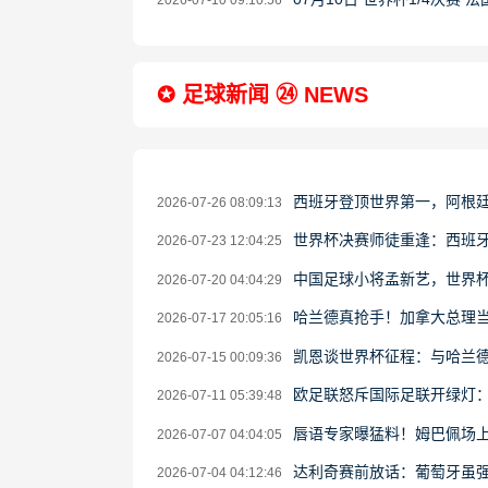
2026-07-10 09:10:56
✪ 足球新闻 ㉔ NEWS
西班牙登顶世界第一，阿根
2026-07-26 08:09:13
世界杯决赛师徒重逢：西班牙
2026-07-23 12:04:25
中国足球小将孟新艺，世界
2026-07-20 04:04:29
哈兰德真抢手！加拿大总理当
2026-07-17 20:05:16
凯恩谈世界杯征程：与哈兰德
2026-07-15 00:09:36
欧足联怒斥国际足联开绿灯
2026-07-11 05:39:48
唇语专家曝猛料！姆巴佩场上
2026-07-07 04:04:05
达利奇赛前放话：葡萄牙虽强
2026-07-04 04:12:46