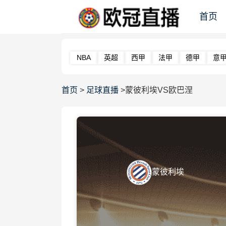
首页
NBA
英超
西甲
法甲
德甲
意
首页
>
足球直播
>蒙彼利埃VS欧巴涅
蒙彼利埃