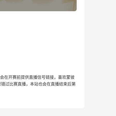
直播网将会在开赛前提供直播信号链接，喜欢蒙彼
果错过比赛直播，本站也会在直播结束后第