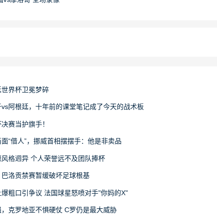
廷世界杯卫冕梦碎
vs阿根廷，十年前的课堂笔记成了今天的战术板
杯决赛当护旗手！
面“借人”，挪威首相摆摆手：他是非卖品
风格迥异 个人荣誉远不及团队捧杯
：巴洛贡禁赛暂缓破坏足球根基
爆粗口引争议 法国球星怒喷对手"你妈的X"
，克罗地亚不惧硬仗 C罗仍是最大威胁