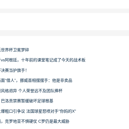
廷世界杯卫冕梦碎
vs阿根廷，十年前的课堂笔记成了今天的战术板
杯决赛当护旗手！
面“借人”，挪威首相摆摆手：他是非卖品
风格迥异 个人荣誉远不及团队捧杯
：巴洛贡禁赛暂缓破坏足球根基
爆粗口引争议 法国球星怒喷对手"你妈的X"
，克罗地亚不惧硬仗 C罗仍是最大威胁