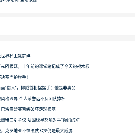
廷世界杯卫冕梦碎
vs阿根廷，十年前的课堂笔记成了今天的战术板
杯决赛当护旗手！
面“借人”，挪威首相摆摆手：他是非卖品
风格迥异 个人荣誉远不及团队捧杯
：巴洛贡禁赛暂缓破坏足球根基
爆粗口引争议 法国球星怒喷对手"你妈的X"
，克罗地亚不惧硬仗 C罗仍是最大威胁