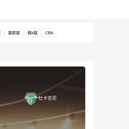
超
美职联
韩k联
CBA
杜卡吉尼