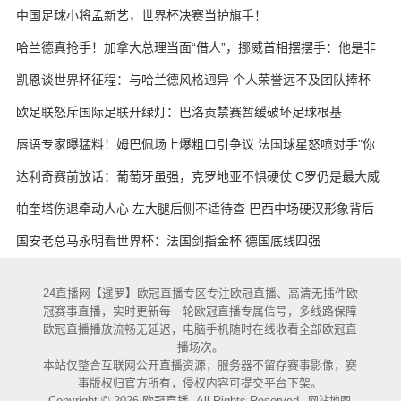
天的战术板
中国足球小将孟新艺，世界杯决赛当护旗手！
哈兰德真抢手！加拿大总理当面“借人”，挪威首相摆摆手：他是非
卖品
凯恩谈世界杯征程：与哈兰德风格迥异 个人荣誉远不及团队捧杯
欧足联怒斥国际足联开绿灯：巴洛贡禁赛暂缓破坏足球根基
唇语专家曝猛料！姆巴佩场上爆粗口引争议 法国球星怒喷对手"你
妈的X"
达利奇赛前放话：葡萄牙虽强，克罗地亚不惧硬仗 C罗仍是最大威
胁
帕奎塔伤退牵动人心 左大腿后侧不适待查 巴西中场硬汉形象背后
藏隐忧
国安老总马永明看世界杯：法国剑指金杯 德国底线四强
24直播网【暹罗】欧冠直播专区专注欧冠直播、高清无插件欧
冠赛事直播，实时更新每一轮欧冠直播专属信号，多线路保障
欧冠直播播放流畅无延迟，电脑手机随时在线收看全部欧冠直
播场次。
本站仅整合互联网公开直播资源，服务器不留存赛事影像，赛
事版权归官方所有，侵权内容可提交平台下架。
Copyright © 2026 欧冠直播. All Rights Reserved.
网站地图