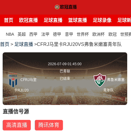
首页
欧冠直播
足球直播
篮球直播
足球录像
足球
NBA
英超
西甲
法甲
德甲
意甲
世界杯
欧洲杯
欧冠
世预
首页
>
足球直播
>CFRJ马里卡RJU20VS弗鲁米嫩塞青年队
2026-07-09 01:45:00
巴青联
已结束
CFRJ马里
弗鲁米嫩塞
卡RJU20
青年队
直播信号源
高清直播
腾讯体育