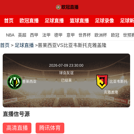
首页
欧冠直播
足球直播
篮球直播
足球录像
足球
NBA
英超
西甲
法甲
德甲
意甲
世界杯
欧洲杯
欧冠
世预
首页
>
足球直播
>普莱西亚VS比亚韦斯托克雅盖隆
2026-07-09 23:30:00
球会友谊
已结束
普莱西亚
比亚韦斯托
克雅盖隆
直播信号源
高清直播
腾讯体育