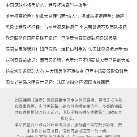
天的战术板
中国足球小将孟新艺，世界杯决赛当护旗手！
哈兰德真抢手！加拿大总理当面“借人”，挪威首相摆摆手：他是非
卖品
凯恩谈世界杯征程：与哈兰德风格迥异 个人荣誉远不及团队捧杯
欧足联怒斥国际足联开绿灯：巴洛贡禁赛暂缓破坏足球根基
唇语专家曝猛料！姆巴佩场上爆粗口引争议 法国球星怒喷对手"你
妈的X"
达利奇赛前放话：葡萄牙虽强，克罗地亚不惧硬仗 C罗仍是最大威
胁
帕奎塔伤退牵动人心 左大腿后侧不适待查 巴西中场硬汉形象背后
藏隐忧
国安老总马永明看世界杯：法国剑指金杯 德国底线四强
24直播网【暹罗】欧冠直播专区专注欧冠直播、高清无插件欧
冠赛事直播，实时更新每一轮欧冠直播专属信号，多线路保障
欧冠直播播放流畅无延迟，电脑手机随时在线收看全部欧冠直
播场次。
本站仅整合互联网公开直播资源，服务器不留存赛事影像，赛
事版权归官方所有，侵权内容可提交平台下架。
Copyright © 2026 欧冠直播. All Rights Reserved.
网站地图