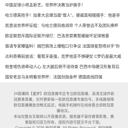
天的战术板
中国足球小将孟新艺，世界杯决赛当护旗手！
哈兰德真抢手！加拿大总理当面“借人”，挪威首相摆摆手：他是非
卖品
凯恩谈世界杯征程：与哈兰德风格迥异 个人荣誉远不及团队捧杯
欧足联怒斥国际足联开绿灯：巴洛贡禁赛暂缓破坏足球根基
唇语专家曝猛料！姆巴佩场上爆粗口引争议 法国球星怒喷对手"你
妈的X"
达利奇赛前放话：葡萄牙虽强，克罗地亚不惧硬仗 C罗仍是最大威
胁
帕奎塔伤退牵动人心 左大腿后侧不适待查 巴西中场硬汉形象背后
藏隐忧
国安老总马永明看世界杯：法国剑指金杯 德国底线四强
24直播网【暹罗】欧冠直播专区专注欧冠直播、高清无插件欧
冠赛事直播，实时更新每一轮欧冠直播专属信号，多线路保障
欧冠直播播放流畅无延迟，电脑手机随时在线收看全部欧冠直
播场次。
本站仅整合互联网公开直播资源，服务器不留存赛事影像，赛
事版权归官方所有，侵权内容可提交平台下架。
Copyright © 2026 欧冠直播. All Rights Reserved.
网站地图