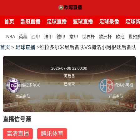
首页
欧冠直播
足球直播
篮球直播
足球录像
足球
NBA
英超
西甲
法甲
德甲
意甲
世界杯
欧洲杯
欧冠
世预
首页
>
足球直播
>维拉多尔米尼后备队VS梅洛小阿根廷后备队
2026-07-08 22:00:00
阿后备
已结束
维拉多尔米
梅洛小阿根
尼后备队
廷后备队
直播信号源
高清直播
腾讯体育