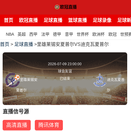
首页
欧冠直播
足球直播
篮球直播
足球录像
足球
NBA
英超
西甲
法甲
德甲
意甲
世界杯
欧洲杯
欧冠
世预
首页
>
足球直播
>里雄莱锡安夏普尔VS迪克瓦夏普尔
2026-07-09 23:00:00
球会友谊
已结束
里雄莱锡安
迪克瓦夏普
夏普尔
尔
直播信号源
高清直播
腾讯体育