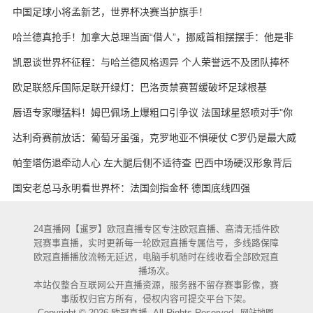
天的战术板
中国足球小将孟新艺，世界杯决赛当护旗手！
哈兰德真抢手！加拿大总理当面“借人”，挪威首相摆摆手：他是非
卖品
凯恩谈世界杯征程：与哈兰德风格迥异 个人荣誉远不及团队捧杯
欧足联怒斥国际足联开绿灯：巴洛贡禁赛暂缓破坏足球根基
唇语专家曝猛料！姆巴佩场上爆粗口引争议 法国球星怒喷对手"你
妈的X"
达利奇赛前放话：葡萄牙虽强，克罗地亚不惧硬仗 C罗仍是最大威
胁
帕奎塔伤退牵动人心 左大腿后侧不适待查 巴西中场硬汉形象背后
藏隐忧
国安老总马永明看世界杯：法国剑指金杯 德国底线四强
24直播网【暹罗】欧冠直播专区专注欧冠直播、高清无插件欧
冠赛事直播，实时更新每一轮欧冠直播专属信号，多线路保障
欧冠直播播放流畅无延迟，电脑手机随时在线收看全部欧冠直
播场次。
本站仅整合互联网公开直播资源，服务器不留存赛事影像，赛
事版权归官方所有，侵权内容可提交平台下架。
Copyright © 2026 欧冠直播. All Rights Reserved.
网站地图