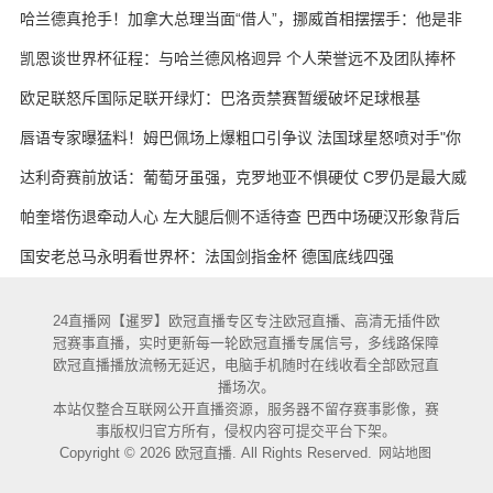
哈兰德真抢手！加拿大总理当面“借人”，挪威首相摆摆手：他是非
卖品
凯恩谈世界杯征程：与哈兰德风格迥异 个人荣誉远不及团队捧杯
欧足联怒斥国际足联开绿灯：巴洛贡禁赛暂缓破坏足球根基
唇语专家曝猛料！姆巴佩场上爆粗口引争议 法国球星怒喷对手"你
妈的X"
达利奇赛前放话：葡萄牙虽强，克罗地亚不惧硬仗 C罗仍是最大威
胁
帕奎塔伤退牵动人心 左大腿后侧不适待查 巴西中场硬汉形象背后
藏隐忧
国安老总马永明看世界杯：法国剑指金杯 德国底线四强
24直播网【暹罗】欧冠直播专区专注欧冠直播、高清无插件欧
冠赛事直播，实时更新每一轮欧冠直播专属信号，多线路保障
欧冠直播播放流畅无延迟，电脑手机随时在线收看全部欧冠直
播场次。
本站仅整合互联网公开直播资源，服务器不留存赛事影像，赛
事版权归官方所有，侵权内容可提交平台下架。
Copyright © 2026 欧冠直播. All Rights Reserved.
网站地图