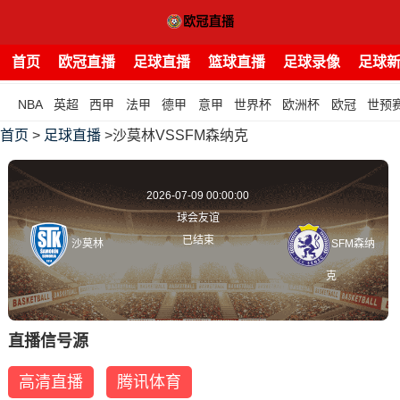
首页
欧冠直播
足球直播
篮球直播
足球录像
足球
NBA
英超
西甲
法甲
德甲
意甲
世界杯
欧洲杯
欧冠
世预
首页
>
足球直播
>沙莫林VSSFM森纳克
2026-07-09 00:00:00
球会友谊
已结束
沙莫林
SFM森纳
克
直播信号源
高清直播
腾讯体育