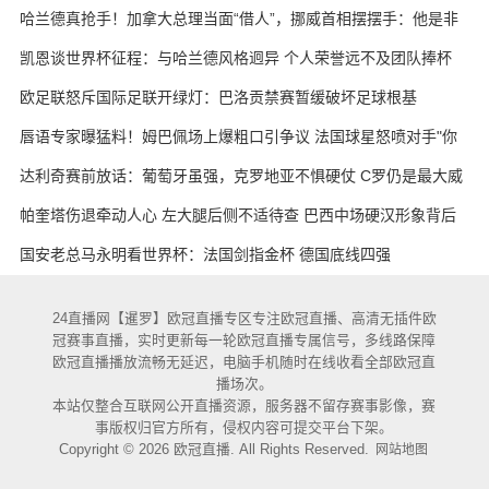
哈兰德真抢手！加拿大总理当面“借人”，挪威首相摆摆手：他是非
卖品
凯恩谈世界杯征程：与哈兰德风格迥异 个人荣誉远不及团队捧杯
欧足联怒斥国际足联开绿灯：巴洛贡禁赛暂缓破坏足球根基
唇语专家曝猛料！姆巴佩场上爆粗口引争议 法国球星怒喷对手"你
妈的X"
达利奇赛前放话：葡萄牙虽强，克罗地亚不惧硬仗 C罗仍是最大威
胁
帕奎塔伤退牵动人心 左大腿后侧不适待查 巴西中场硬汉形象背后
藏隐忧
国安老总马永明看世界杯：法国剑指金杯 德国底线四强
24直播网【暹罗】欧冠直播专区专注欧冠直播、高清无插件欧
冠赛事直播，实时更新每一轮欧冠直播专属信号，多线路保障
欧冠直播播放流畅无延迟，电脑手机随时在线收看全部欧冠直
播场次。
本站仅整合互联网公开直播资源，服务器不留存赛事影像，赛
事版权归官方所有，侵权内容可提交平台下架。
Copyright © 2026 欧冠直播. All Rights Reserved.
网站地图