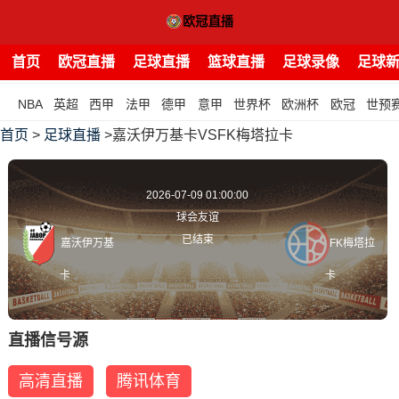
首页
欧冠直播
足球直播
篮球直播
足球录像
足球
NBA
英超
西甲
法甲
德甲
意甲
世界杯
欧洲杯
欧冠
世预
首页
>
足球直播
>嘉沃伊万基卡VSFK梅塔拉卡
2026-07-09 01:00:00
球会友谊
已结束
嘉沃伊万基
FK梅塔拉
卡
卡
直播信号源
高清直播
腾讯体育