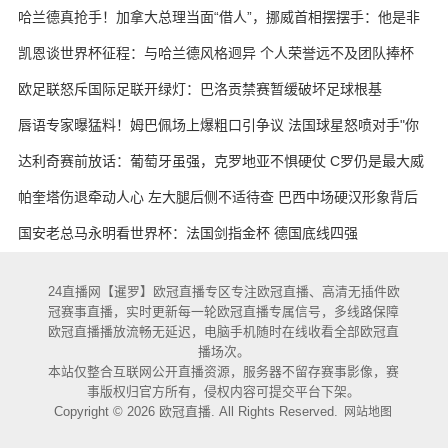
哈兰德真抢手！加拿大总理当面“借人”，挪威首相摆摆手：他是非
卖品
凯恩谈世界杯征程：与哈兰德风格迥异 个人荣誉远不及团队捧杯
欧足联怒斥国际足联开绿灯：巴洛贡禁赛暂缓破坏足球根基
唇语专家曝猛料！姆巴佩场上爆粗口引争议 法国球星怒喷对手"你
妈的X"
达利奇赛前放话：葡萄牙虽强，克罗地亚不惧硬仗 C罗仍是最大威
胁
帕奎塔伤退牵动人心 左大腿后侧不适待查 巴西中场硬汉形象背后
藏隐忧
国安老总马永明看世界杯：法国剑指金杯 德国底线四强
24直播网【暹罗】欧冠直播专区专注欧冠直播、高清无插件欧
冠赛事直播，实时更新每一轮欧冠直播专属信号，多线路保障
欧冠直播播放流畅无延迟，电脑手机随时在线收看全部欧冠直
播场次。
本站仅整合互联网公开直播资源，服务器不留存赛事影像，赛
事版权归官方所有，侵权内容可提交平台下架。
Copyright © 2026 欧冠直播. All Rights Reserved.
网站地图