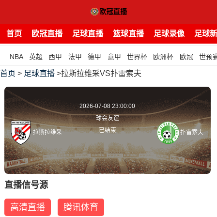
首页
欧冠直播
足球直播
篮球直播
足球录像
足球
NBA
英超
西甲
法甲
德甲
意甲
世界杯
欧洲杯
欧冠
世预
首页
>
足球直播
>拉斯拉维采VS扑雷索夫
2026-07-08 23:00:00
球会友谊
已结束
拉斯拉维采
扑雷索夫
直播信号源
高清直播
腾讯体育