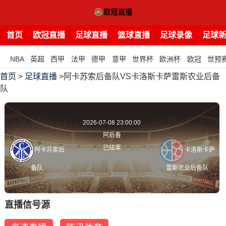
首页
欧冠直播
足球直播
篮球直播
足球录像
足球
NBA
英超
西甲
法甲
德甲
意甲
世界杯
欧洲杯
欧冠
世预
首页
>
足球直播
>阿卡苏索后备队VS卡洛斯卡萨雷斯农业后备
队
2026-07-08 23:00:00
阿后备
已结束
阿卡苏索后
卡洛斯卡萨
备队
雷斯农业后备队
直播信号源