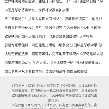
世界杯决赛师徒重逢：西班牙vs阿根廷，十年前的课堂笔记成了今
天的战术板
中国足球小将孟新艺，世界杯决赛当护旗手！
哈兰德真抢手！加拿大总理当面“借人”，挪威首相摆摆手：他是非
卖品
凯恩谈世界杯征程：与哈兰德风格迥异 个人荣誉远不及团队捧杯
欧足联怒斥国际足联开绿灯：巴洛贡禁赛暂缓破坏足球根基
唇语专家曝猛料！姆巴佩场上爆粗口引争议 法国球星怒喷对手"你
妈的X"
达利奇赛前放话：葡萄牙虽强，克罗地亚不惧硬仗 C罗仍是最大威
胁
帕奎塔伤退牵动人心 左大腿后侧不适待查 巴西中场硬汉形象背后
藏隐忧
国安老总马永明看世界杯：法国剑指金杯 德国底线四强
24直播网【暹罗】欧冠直播专区专注欧冠直播、高清无插件欧
冠赛事直播，实时更新每一轮欧冠直播专属信号，多线路保障
欧冠直播播放流畅无延迟，电脑手机随时在线收看全部欧冠直
播场次。
本站仅整合互联网公开直播资源，服务器不留存赛事影像，赛