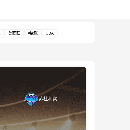
超
美职联
韩k联
CBA
苏杜利察