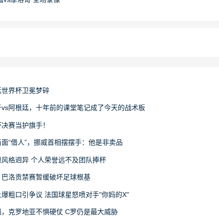
廷世界杯卫冕梦碎
vs阿根廷，十年前的课堂笔记成了今天的战术板
杯决赛当护旗手！
面“借人”，挪威首相摆摆手：他是非卖品
风格迥异 个人荣誉远不及团队捧杯
：巴洛贡禁赛暂缓破坏足球根基
爆粗口引争议 法国球星怒喷对手"你妈的X"
，克罗地亚不惧硬仗 C罗仍是最大威胁