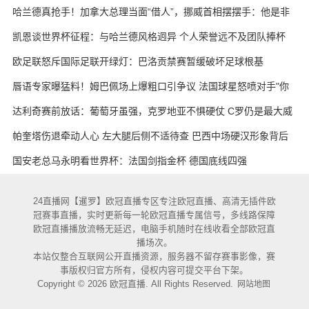
哈兰德真抢手！加拿大总理当面“借人”，挪威首相摆摆手：他是非
卖品
凯恩谈世界杯征程：与哈兰德风格迥异 个人荣誉远不及团队捧杯
欧足联怒斥国际足联开绿灯：巴洛贡禁赛暂缓破坏足球根基
唇语专家曝猛料！姆巴佩场上爆粗口引争议 法国球星怒喷对手"你
妈的X"
达利奇赛前放话：葡萄牙虽强，克罗地亚不惧硬仗 C罗仍是最大威
胁
帕奎塔伤退牵动人心 左大腿后侧不适待查 巴西中场硬汉形象背后
藏隐忧
国安老总马永明看世界杯：法国剑指金杯 德国底线四强
24直播网【暹罗】欧冠直播专区专注欧冠直播、高清无插件欧
冠赛事直播，实时更新每一轮欧冠直播专属信号，多线路保障
欧冠直播播放流畅无延迟，电脑手机随时在线收看全部欧冠直
播场次。
本站仅整合互联网公开直播资源，服务器不留存赛事影像，赛
事版权归官方所有，侵权内容可提交平台下架。
Copyright © 2026 欧冠直播. All Rights Reserved.
网站地图