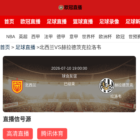
首页
欧冠直播
足球直播
篮球直播
足球录像
足球
NBA
英超
西甲
法甲
德甲
意甲
世界杯
欧洲杯
欧冠
世预
首页
>
足球直播
>北西兰VS赫拉德茨克拉洛韦
2026-07-10 19:00:00
球会友谊
已结束
北西兰
赫拉德茨克
拉洛韦
直播信号源
高清直播
腾讯体育