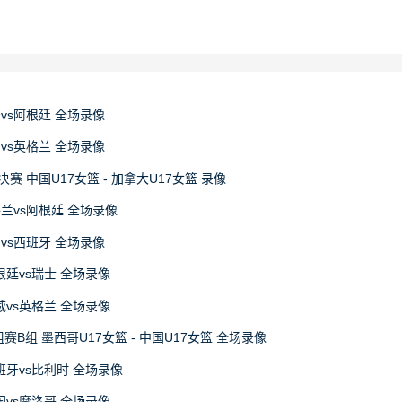
牙vs阿根廷 全场录像
国vs英格兰 全场录像
决赛 中国U17女篮 - 加拿大U17女篮 录像
格兰vs阿根廷 全场录像
国vs西班牙 全场录像
阿根廷vs瑞士 全场录像
挪威vs英格兰 全场录像
赛B组 墨西哥U17女篮 - 中国U17女篮 全场录像
西班牙vs比利时 全场录像
法国vs摩洛哥 全场录像