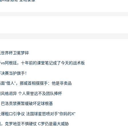
廷世界杯卫冕梦碎
vs阿根廷，十年前的课堂笔记成了今天的战术板
杯决赛当护旗手！
面“借人”，挪威首相摆摆手：他是非卖品
风格迥异 个人荣誉远不及团队捧杯
：巴洛贡禁赛暂缓破坏足球根基
爆粗口引争议 法国球星怒喷对手"你妈的X"
，克罗地亚不惧硬仗 C罗仍是最大威胁