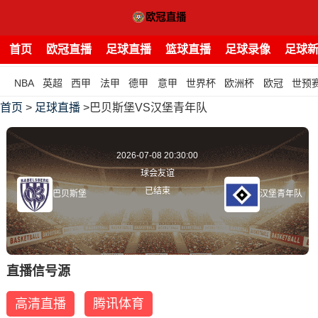
首页
欧冠直播
足球直播
篮球直播
足球录像
足球
NBA
英超
西甲
法甲
德甲
意甲
世界杯
欧洲杯
欧冠
世预
首页
>
足球直播
>巴贝斯堡VS汉堡青年队
2026-07-08 20:30:00
球会友谊
已结束
巴贝斯堡
汉堡青年队
直播信号源
高清直播
腾讯体育