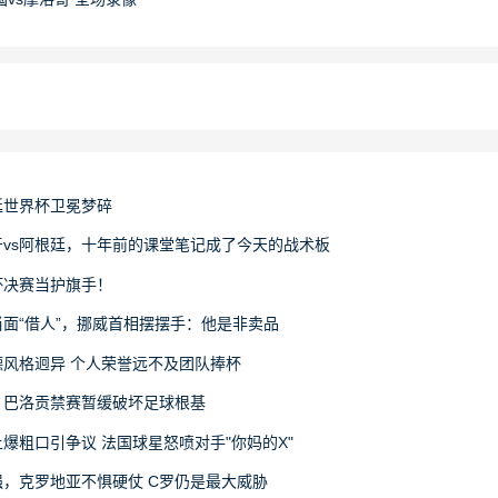
廷世界杯卫冕梦碎
vs阿根廷，十年前的课堂笔记成了今天的战术板
杯决赛当护旗手！
面“借人”，挪威首相摆摆手：他是非卖品
风格迥异 个人荣誉远不及团队捧杯
：巴洛贡禁赛暂缓破坏足球根基
爆粗口引争议 法国球星怒喷对手"你妈的X"
，克罗地亚不惧硬仗 C罗仍是最大威胁