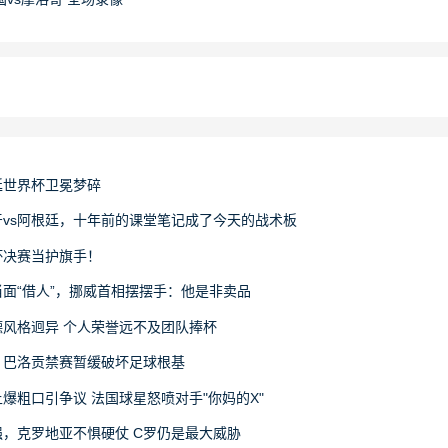
廷世界杯卫冕梦碎
vs阿根廷，十年前的课堂笔记成了今天的战术板
杯决赛当护旗手！
面“借人”，挪威首相摆摆手：他是非卖品
风格迥异 个人荣誉远不及团队捧杯
：巴洛贡禁赛暂缓破坏足球根基
爆粗口引争议 法国球星怒喷对手"你妈的X"
，克罗地亚不惧硬仗 C罗仍是最大威胁