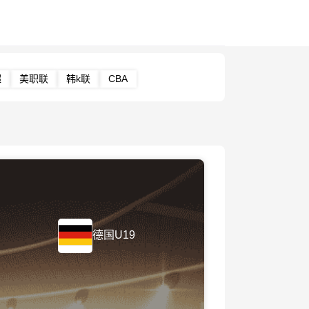
超
美职联
韩k联
CBA
德国U19