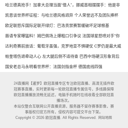
哈兰德真抢手！加拿大总理当面“借人”，挪威首相摆摆手：他是非
卖品
凯恩谈世界杯征程：与哈兰德风格迥异 个人荣誉远不及团队捧杯
欧足联怒斥国际足联开绿灯：巴洛贡禁赛暂缓破坏足球根基
唇语专家曝猛料！姆巴佩场上爆粗口引争议 法国球星怒喷对手"你
妈的X"
达利奇赛前放话：葡萄牙虽强，克罗地亚不惧硬仗 C罗仍是最大威
胁
帕奎塔伤退牵动人心 左大腿后侧不适待查 巴西中场硬汉形象背后
藏隐忧
国安老总马永明看世界杯：法国剑指金杯 德国底线四强
24直播网【暹罗】欧冠直播专区专注欧冠直播、高清无插件欧
冠赛事直播，实时更新每一轮欧冠直播专属信号，多线路保障
欧冠直播播放流畅无延迟，电脑手机随时在线收看全部欧冠直
播场次。
本站仅整合互联网公开直播资源，服务器不留存赛事影像，赛
事版权归官方所有，侵权内容可提交平台下架。
Copyright © 2026 欧冠直播. All Rights Reserved.
网站地图