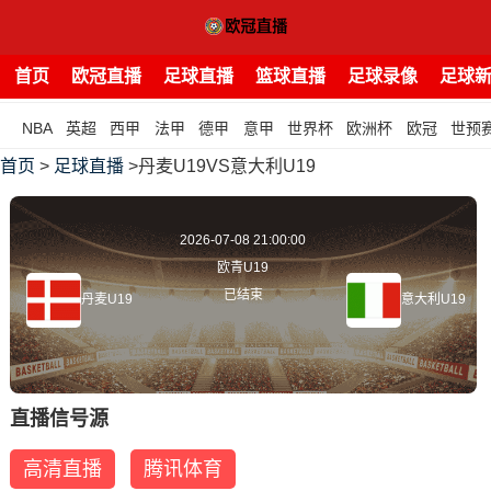
首页
欧冠直播
足球直播
篮球直播
足球录像
足球
NBA
英超
西甲
法甲
德甲
意甲
世界杯
欧洲杯
欧冠
世预
首页
>
足球直播
>丹麦U19VS意大利U19
2026-07-08 21:00:00
欧青U19
已结束
丹麦U19
意大利U19
直播信号源
高清直播
腾讯体育