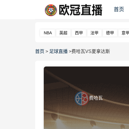
首页
NBA
英超
西甲
法甲
德甲
意
首页
>
足球直播
>费哈瓦VS夏拿达斯
费哈瓦