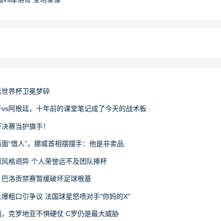
廷世界杯卫冕梦碎
vs阿根廷，十年前的课堂笔记成了今天的战术板
杯决赛当护旗手！
面“借人”，挪威首相摆摆手：他是非卖品
风格迥异 个人荣誉远不及团队捧杯
：巴洛贡禁赛暂缓破坏足球根基
爆粗口引争议 法国球星怒喷对手"你妈的X"
，克罗地亚不惧硬仗 C罗仍是最大威胁