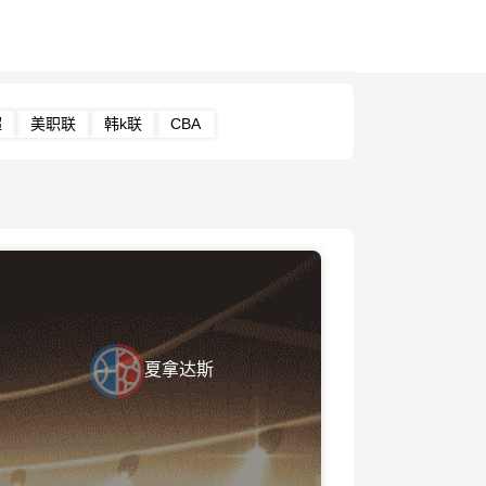
超
美职联
韩k联
CBA
夏拿达斯