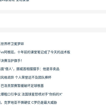
廷世界杯卫冕梦碎
vs阿根廷，十年前的课堂笔记成了今天的战术板
杯决赛当护旗手！
面“借人”，挪威首相摆摆手：他是非卖品
风格迥异 个人荣誉远不及团队捧杯
：巴洛贡禁赛暂缓破坏足球根基
爆粗口引争议 法国球星怒喷对手"你妈的X"
，克罗地亚不惧硬仗 C罗仍是最大威胁