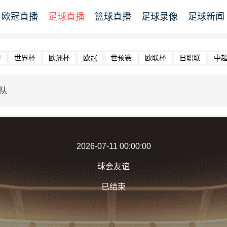
欧冠直播
足球直播
篮球直播
足球录像
足球新闻
甲
世界杯
欧洲杯
欧冠
世预赛
欧联杯
日职联
中
队
2026-07-11 00:00:00
球会友谊
已结束