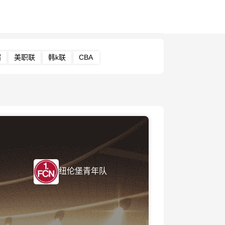
超
美职联
韩k联
CBA
纽伦堡青年队