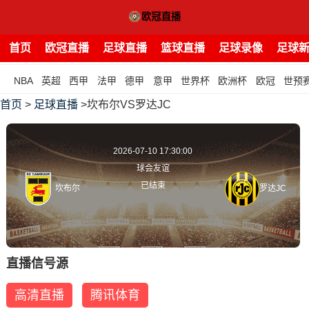
首页
欧冠直播
足球直播
篮球直播
足球录像
足球
NBA
英超
西甲
法甲
德甲
意甲
世界杯
欧洲杯
欧冠
世预
首页
>
足球直播
>坎布尔VS罗达JC
2026-07-10 17:30:00
球会友谊
已结束
坎布尔
罗达JC
直播信号源
高清直播
腾讯体育