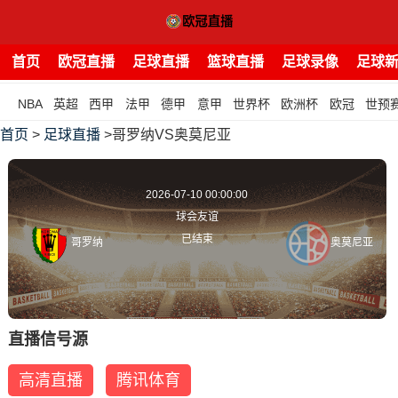
首页
欧冠直播
足球直播
篮球直播
足球录像
足球
NBA
英超
西甲
法甲
德甲
意甲
世界杯
欧洲杯
欧冠
世预
首页
>
足球直播
>哥罗纳VS奥莫尼亚
2026-07-10 00:00:00
球会友谊
已结束
哥罗纳
奥莫尼亚
直播信号源
高清直播
腾讯体育