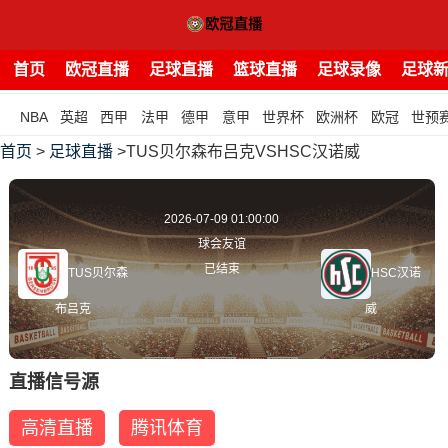
首页
欧冠直播
足球直播
篮球直播
足球录像
足球
NBA
英超
西甲
法甲
德甲
意甲
世界杯
欧洲杯
欧冠
世预
首页
>
足球直播
>TUS贝尔森布吕克VSHSC汉诺威
2026-07-09 01:00:00
球会友谊
已结束
TUS贝尔森
HSC汉诺
布吕克
威
直播信号源
高清直播
腾讯体育