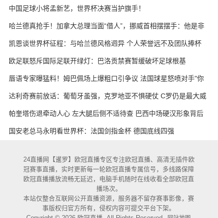
天的战术板
中国足球小将孟新艺，世界杯决赛当护旗手！
哈兰德真抢手！加拿大总理当面“借人”，挪威首相摆摆手：他是非
卖品
凯恩谈世界杯征程：与哈兰德风格迥异 个人荣誉远不及团队捧杯
欧足联怒斥国际足联开绿灯：巴洛贡禁赛暂缓破坏足球根基
唇语专家曝猛料！姆巴佩场上爆粗口引争议 法国球星怒喷对手"你
妈的X"
达利奇赛前放话：葡萄牙虽强，克罗地亚不惧硬仗 C罗仍是最大威
胁
帕奎塔伤退牵动人心 左大腿后侧不适待查 巴西中场硬汉形象背后
藏隐忧
国安老总马永明看世界杯：法国剑指金杯 德国底线四强
24直播网【暹罗】欧冠直播专区专注欧冠直播、高清无插件欧
冠赛事直播，实时更新每一轮欧冠直播专属信号，多线路保障
欧冠直播播放流畅无延迟，电脑手机随时在线收看全部欧冠直
播场次。
本站仅整合互联网公开直播资源，服务器不留存赛事影像，赛
事版权归官方所有，侵权内容可提交平台下架。
Copyright © 2026 欧冠直播. All Rights Reserved.
网站地图