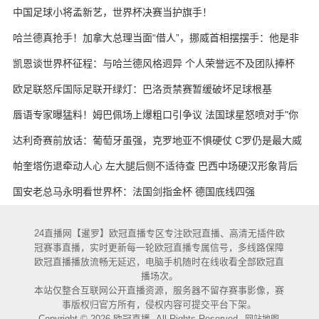
天的战术板
中国足球小将孟新艺，世界杯决赛当护旗手！
哈兰德真抢手！加拿大总理当面“借人”，挪威首相摆摆手：他是非
卖品
凯恩谈世界杯征程：与哈兰德风格迥异 个人荣誉远不及团队捧杯
欧足联怒斥国际足联开绿灯：巴洛贡禁赛暂缓破坏足球根基
唇语专家曝猛料！姆巴佩场上爆粗口引争议 法国球星怒喷对手"你
妈的X"
达利奇赛前放话：葡萄牙虽强，克罗地亚不惧硬仗 C罗仍是最大威
胁
帕奎塔伤退牵动人心 左大腿后侧不适待查 巴西中场硬汉形象背后
藏隐忧
国安老总马永明看世界杯：法国剑指金杯 德国底线四强
24直播网【暹罗】欧冠直播专区专注欧冠直播、高清无插件欧
冠赛事直播，实时更新每一轮欧冠直播专属信号，多线路保障
欧冠直播播放流畅无延迟，电脑手机随时在线收看全部欧冠直
播场次。
本站仅整合互联网公开直播资源，服务器不留存赛事影像，赛
事版权归官方所有，侵权内容可提交平台下架。
Copyright © 2026 欧冠直播. All Rights Reserved.
网站地图