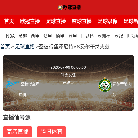
首页
欧冠直播
足球直播
篮球直播
足球录像
足球
NBA
英超
西甲
法甲
德甲
意甲
世界杯
欧洲杯
欧冠
世预
首页
>
足球直播
>圣彼得堡泽尼特VS费尔干纳夫兹
2026-07-09 00:00:00
球会友谊
已结束
圣彼得堡泽
费尔干纳夫
尼特
兹
直播信号源
高清直播
腾讯体育