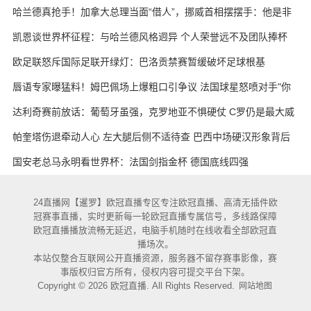
哈兰德真抢手！加拿大总理当面“借人”，挪威首相摆摆手：他是非
卖品
凯恩谈世界杯征程：与哈兰德风格迥异 个人荣誉远不及团队捧杯
欧足联怒斥国际足联开绿灯：巴洛贡禁赛暂缓破坏足球根基
唇语专家曝猛料！姆巴佩场上爆粗口引争议 法国球星怒喷对手"你
妈的X"
达利奇赛前放话：葡萄牙虽强，克罗地亚不惧硬仗 C罗仍是最大威
胁
帕奎塔伤退牵动人心 左大腿后侧不适待查 巴西中场硬汉形象背后
藏隐忧
国安老总马永明看世界杯：法国剑指金杯 德国底线四强
24直播网【暹罗】欧冠直播专区专注欧冠直播、高清无插件欧
冠赛事直播，实时更新每一轮欧冠直播专属信号，多线路保障
欧冠直播播放流畅无延迟，电脑手机随时在线收看全部欧冠直
播场次。
本站仅整合互联网公开直播资源，服务器不留存赛事影像，赛
事版权归官方所有，侵权内容可提交平台下架。
Copyright © 2026 欧冠直播. All Rights Reserved.
网站地图