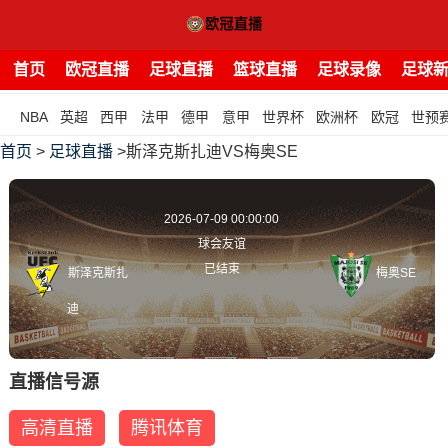
首页
欧冠直播
足球直播
篮球直播
足球录像
足球
NBA
英超
西甲
法甲
德甲
意甲
世界杯
欧洲杯
欧冠
世预
首页
>
足球直播
>斯泽克斯扎迪VS梅奥SE
2026-07-09 00:00:00
球会友谊
已结束
斯泽克斯扎
梅奥SE
迪
直播信号源
高清直播
腾讯体育