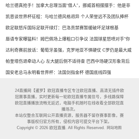
哈兰德真抢手！加拿大总理当面“借人”，挪威首相摆摆手：他是非
卖品
凯恩谈世界杯征程：与哈兰德风格迥异 个人荣誉远不及团队捧杯
欧足联怒斥国际足联开绿灯：巴洛贡禁赛暂缓破坏足球根基
唇语专家曝猛料！姆巴佩场上爆粗口引争议 法国球星怒喷对手"你
妈的X"
达利奇赛前放话：葡萄牙虽强，克罗地亚不惧硬仗 C罗仍是最大威
胁
帕奎塔伤退牵动人心 左大腿后侧不适待查 巴西中场硬汉形象背后
藏隐忧
国安老总马永明看世界杯：法国剑指金杯 德国底线四强
24直播网【暹罗】欧冠直播专区专注欧冠直播、高清无插件欧
冠赛事直播，实时更新每一轮欧冠直播专属信号，多线路保障
欧冠直播播放流畅无延迟，电脑手机随时在线收看全部欧冠直
播场次。
本站仅整合互联网公开直播资源，服务器不留存赛事影像，赛
事版权归官方所有，侵权内容可提交平台下架。
Copyright © 2026 欧冠直播. All Rights Reserved.
网站地图