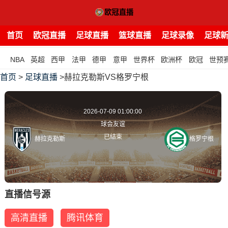
首页
欧冠直播
足球直播
篮球直播
足球录像
足球
NBA
英超
西甲
法甲
德甲
意甲
世界杯
欧洲杯
欧冠
世预
首页
>
足球直播
>赫拉克勒斯VS格罗宁根
2026-07-09 01:00:00
球会友谊
已结束
赫拉克勒斯
格罗宁根
直播信号源
高清直播
腾讯体育