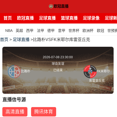
首页
欧冠直播
足球直播
篮球直播
足球录像
足球
NBA
英超
西甲
法甲
德甲
意甲
世界杯
欧洲杯
欧冠
世预
首页
>
足球直播
>比路朴VSFK米耶尔库雷亚丘克
2026-07-08 23:30:00
球会友谊
已结束
比路朴
FK米耶尔
库雷亚丘克
直播信号源
高清直播
腾讯体育