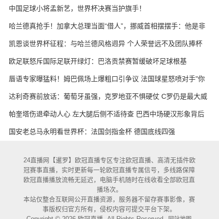
天的战术板
中国足球小将孟新艺，世界杯决赛当护旗手！
哈兰德真抢手！加拿大总理当面“借人”，挪威首相摆摆手：他是非
卖品
凯恩谈世界杯征程：与哈兰德风格迥异 个人荣誉远不及团队捧杯
欧足联怒斥国际足联开绿灯：巴洛贡禁赛暂缓破坏足球根基
唇语专家曝猛料！姆巴佩场上爆粗口引争议 法国球星怒喷对手"你
妈的X"
达利奇赛前放话：葡萄牙虽强，克罗地亚不惧硬仗 C罗仍是最大威
胁
帕奎塔伤退牵动人心 左大腿后侧不适待查 巴西中场硬汉形象背后
藏隐忧
国安老总马永明看世界杯：法国剑指金杯 德国底线四强
24直播网【暹罗】欧冠直播专区专注欧冠直播、高清无插件欧
冠赛事直播，实时更新每一轮欧冠直播专属信号，多线路保障
欧冠直播播放流畅无延迟，电脑手机随时在线收看全部欧冠直
播场次。
本站仅整合互联网公开直播资源，服务器不留存赛事影像，赛
事版权归官方所有，侵权内容可提交平台下架。
Copyright © 2026 欧冠直播. All Rights Reserved.
网站地图