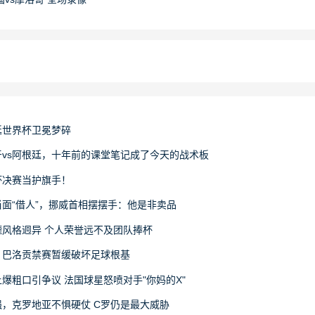
廷世界杯卫冕梦碎
vs阿根廷，十年前的课堂笔记成了今天的战术板
杯决赛当护旗手！
面“借人”，挪威首相摆摆手：他是非卖品
风格迥异 个人荣誉远不及团队捧杯
：巴洛贡禁赛暂缓破坏足球根基
爆粗口引争议 法国球星怒喷对手"你妈的X"
，克罗地亚不惧硬仗 C罗仍是最大威胁