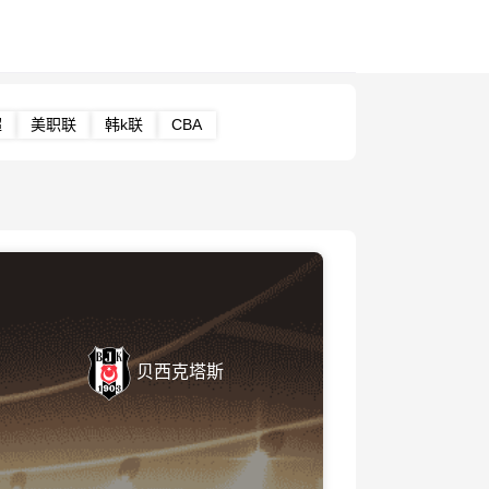
超
美职联
韩k联
CBA
贝西克塔斯