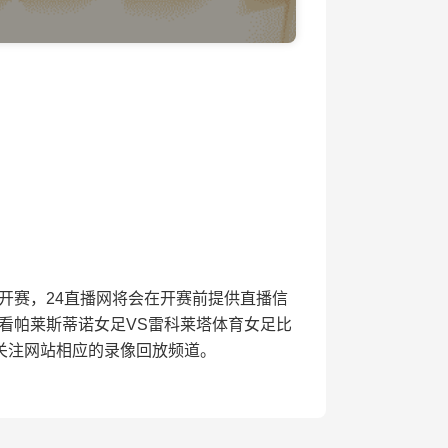
》比赛开赛，24直播网将会在开赛前提供直播信
看帕莱斯蒂诺女足VS雷科莱塔体育女足比
关注网站相应的录像回放频道。