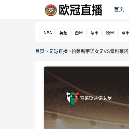
首页
NBA
英超
西甲
法甲
德甲
意
首页
>
足球直播
>帕莱斯蒂诺女足VS雷科莱
帕莱斯蒂诺女足