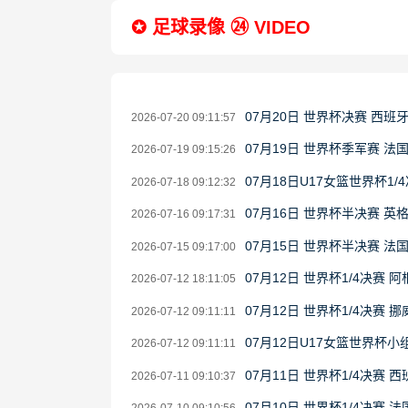
✪ 足球录像 ㉔ VIDEO
07月20日 世界杯决赛 西班
2026-07-20 09:11:57
07月19日 世界杯季军赛 法
2026-07-19 09:15:26
07月18日U17女篮世界杯1/4
2026-07-18 09:12:32
07月16日 世界杯半决赛 英
2026-07-16 09:17:31
07月15日 世界杯半决赛 法
2026-07-15 09:17:00
07月12日 世界杯1/4决赛 
2026-07-12 18:11:05
07月12日 世界杯1/4决赛 
2026-07-12 09:11:11
07月12日U17女篮世界杯小组
2026-07-12 09:11:11
07月11日 世界杯1/4决赛 
2026-07-11 09:10:37
07月10日 世界杯1/4决赛 