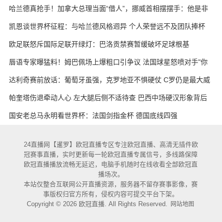
哈兰德真抢手！加拿大总理当面“借人”，挪威首相摆摆手：他是非
卖品
凯恩谈世界杯征程：与哈兰德风格迥异 个人荣誉远不及团队捧杯
欧足联怒斥国际足联开绿灯：巴洛贡禁赛暂缓破坏足球根基
唇语专家曝猛料！姆巴佩场上爆粗口引争议 法国球星怒喷对手"你
妈的X"
达利奇赛前放话：葡萄牙虽强，克罗地亚不惧硬仗 C罗仍是最大威
胁
帕奎塔伤退牵动人心 左大腿后侧不适待查 巴西中场硬汉形象背后
藏隐忧
国安老总马永明看世界杯：法国剑指金杯 德国底线四强
24直播网【暹罗】欧冠直播专区专注欧冠直播、高清无插件欧
冠赛事直播，实时更新每一轮欧冠直播专属信号，多线路保障
欧冠直播播放流畅无延迟，电脑手机随时在线收看全部欧冠直
播场次。
本站仅整合互联网公开直播资源，服务器不留存赛事影像，赛
事版权归官方所有，侵权内容可提交平台下架。
Copyright © 2026 欧冠直播. All Rights Reserved.
网站地图