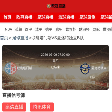
首页
欧冠直播
足球直播
篮球直播
足球录像
足球
NBA
英超
西甲
法甲
德甲
意甲
世界杯
欧洲杯
欧冠
世预
首页
>
足球直播
>联班塔门斯VS夏洛特独立B队
2026-07-09 07:00:00
美乙
已结束
联班塔门斯
夏洛特独立
B队
直播信号源
高清直播
腾讯体育