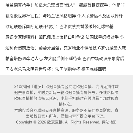
哈兰德真抢手！加拿大总理当面“借人”，挪威首相摆摆手：他是非
卖品
凯恩谈世界杯征程：与哈兰德风格迥异 个人荣誉远不及团队捧杯
欧足联怒斥国际足联开绿灯：巴洛贡禁赛暂缓破坏足球根基
唇语专家曝猛料！姆巴佩场上爆粗口引争议 法国球星怒喷对手"你
妈的X"
达利奇赛前放话：葡萄牙虽强，克罗地亚不惧硬仗 C罗仍是最大威
胁
帕奎塔伤退牵动人心 左大腿后侧不适待查 巴西中场硬汉形象背后
藏隐忧
国安老总马永明看世界杯：法国剑指金杯 德国底线四强
24直播网【暹罗】欧冠直播专区专注欧冠直播、高清无插件欧
冠赛事直播，实时更新每一轮欧冠直播专属信号，多线路保障
欧冠直播播放流畅无延迟，电脑手机随时在线收看全部欧冠直
播场次。
本站仅整合互联网公开直播资源，服务器不留存赛事影像，赛
事版权归官方所有，侵权内容可提交平台下架。
Copyright © 2026 欧冠直播. All Rights Reserved.
网站地图