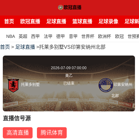
首页
欧冠直播
足球直播
篮球直播
足球录像
足球
NBA
英超
西甲
法甲
德甲
意甲
世界杯
欧洲杯
欧冠
世预
首页
>
足球直播
>托莱多别墅VS印第安纳州北部
2026-07-09 07:00:00
美乙
已结束
托莱多别墅
印第安纳州
北部
直播信号源
高清直播
腾讯体育