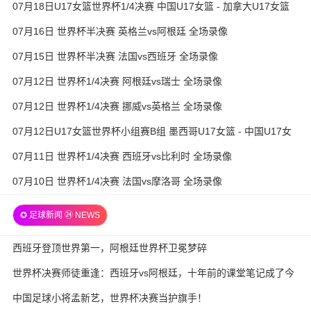
07月18日U17女篮世界杯1/4决赛 中国U17女篮 - 加拿大U17女篮
录像
07月16日 世界杯半决赛 英格兰vs阿根廷 全场录像
07月15日 世界杯半决赛 法国vs西班牙 全场录像
07月12日 世界杯1/4决赛 阿根廷vs瑞士 全场录像
07月12日 世界杯1/4决赛 挪威vs英格兰 全场录像
07月12日U17女篮世界杯小组赛B组 墨西哥U17女篮 - 中国U17女
篮 全场录像
07月11日 世界杯1/4决赛 西班牙vs比利时 全场录像
07月10日 世界杯1/4决赛 法国vs摩洛哥 全场录像
✪ 足球新闻 ㉔ NEWS
西班牙登顶世界第一，阿根廷世界杯卫冕梦碎
世界杯决赛师徒重逢：西班牙vs阿根廷，十年前的课堂笔记成了今
天的战术板
中国足球小将孟新艺，世界杯决赛当护旗手！