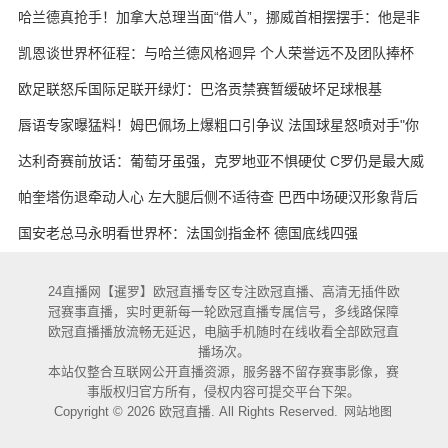
哈兰德真抢手！加拿大总理当面“借人”，挪威首相摆摆手：他是非
卖品
凯恩谈世界杯征程：与哈兰德风格迥异 个人荣誉远不及团队捧杯
欧足联怒斥国际足联开绿灯：巴洛贡禁赛暂缓破坏足球根基
唇语专家曝猛料！姆巴佩场上爆粗口引争议 法国球星怒喷对手"你
妈的X"
达利奇赛前放话：葡萄牙虽强，克罗地亚不惧硬仗 C罗仍是最大威
胁
帕奎塔伤退牵动人心 左大腿后侧不适待查 巴西中场硬汉形象背后
藏隐忧
国安老总马永明看世界杯：法国剑指金杯 德国底线四强
24直播网【暹罗】欧冠直播专区专注欧冠直播、高清无插件欧
冠赛事直播，实时更新每一轮欧冠直播专属信号，多线路保障
欧冠直播播放流畅无延迟，电脑手机随时在线收看全部欧冠直
播场次。
本站仅整合互联网公开直播资源，服务器不留存赛事影像，赛
事版权归官方所有，侵权内容可提交平台下架。
Copyright © 2026 欧冠直播. All Rights Reserved.
网站地图