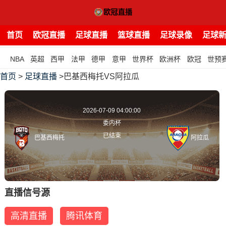
首页
欧冠直播
足球直播
篮球直播
足球录像
足球
NBA
英超
西甲
法甲
德甲
意甲
世界杯
欧洲杯
欧冠
世预
首页
>
足球直播
>巴基西梅托VS阿拉瓜
2026-07-09 04:00:00
委内杯
已结束
巴基西梅托
阿拉瓜
直播信号源
高清直播
腾讯体育