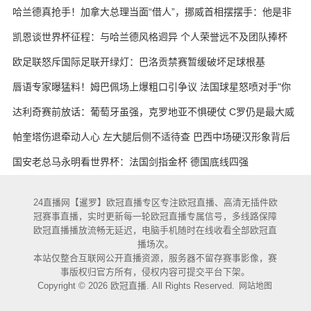
哈兰德真抢手！加拿大总理当面“借人”，挪威首相摆摆手：他是非
卖品
凯恩谈世界杯征程：与哈兰德风格迥异 个人荣誉远不及团队捧杯
欧足联怒斥国际足联开绿灯：巴洛贡禁赛暂缓破坏足球根基
唇语专家曝猛料！姆巴佩场上爆粗口引争议 法国球星怒喷对手"你
妈的X"
达利奇赛前放话：葡萄牙虽强，克罗地亚不惧硬仗 C罗仍是最大威
胁
帕奎塔伤退牵动人心 左大腿后侧不适待查 巴西中场硬汉形象背后
藏隐忧
国安老总马永明看世界杯：法国剑指金杯 德国底线四强
24直播网【暹罗】欧冠直播专区专注欧冠直播、高清无插件欧
冠赛事直播，实时更新每一轮欧冠直播专属信号，多线路保障
欧冠直播播放流畅无延迟，电脑手机随时在线收看全部欧冠直
播场次。
本站仅整合互联网公开直播资源，服务器不留存赛事影像，赛
事版权归官方所有，侵权内容可提交平台下架。
Copyright © 2026 欧冠直播. All Rights Reserved.
网站地图