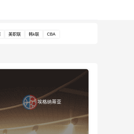
超
美职联
韩k联
CBA
埃格纳蒂亚