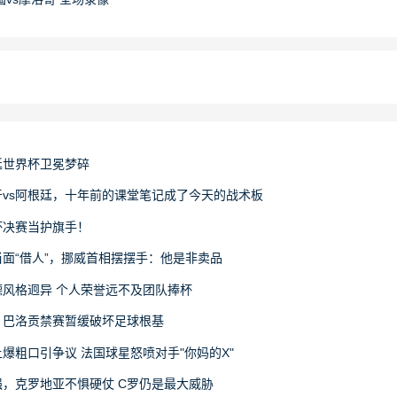
廷世界杯卫冕梦碎
vs阿根廷，十年前的课堂笔记成了今天的战术板
杯决赛当护旗手！
面“借人”，挪威首相摆摆手：他是非卖品
风格迥异 个人荣誉远不及团队捧杯
：巴洛贡禁赛暂缓破坏足球根基
爆粗口引争议 法国球星怒喷对手"你妈的X"
，克罗地亚不惧硬仗 C罗仍是最大威胁