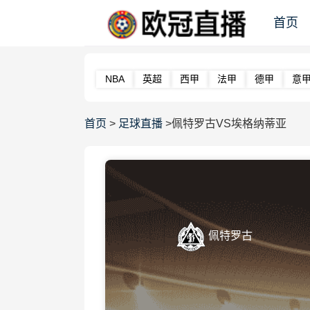
首页
NBA
英超
西甲
法甲
德甲
意
首页
>
足球直播
>佩特罗古VS埃格纳蒂亚
佩特罗古