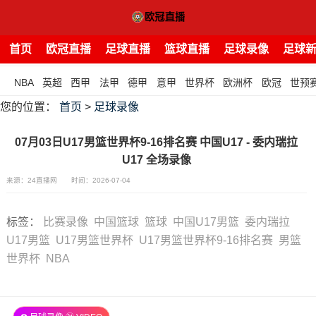
首页
欧冠直播
足球直播
篮球直播
足球录像
足球
NBA
英超
西甲
法甲
德甲
意甲
世界杯
欧洲杯
欧冠
世预
您的位置：
首页
>
足球录像
07月03日U17男篮世界杯9-16排名赛 中国U17 - 委内瑞拉
U17 全场录像
来源：24直播网
时间：2026-07-04
标签
：
比赛录像
中国篮球
篮球
中国U17男篮
委内瑞拉
U17男篮
U17男篮世界杯
U17男篮世界杯9-16排名赛
男篮
世界杯
NBA