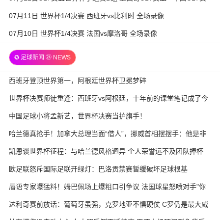
篮 全场录像
07月11日 世界杯1/4决赛 西班牙vs比利时 全场录像
07月10日 世界杯1/4决赛 法国vs摩洛哥 全场录像
✪ 足球新闻 ㉔ NEWS
西班牙登顶世界第一，阿根廷世界杯卫冕梦碎
世界杯决赛师徒重逢：西班牙vs阿根廷，十年前的课堂笔记成了今
天的战术板
中国足球小将孟新艺，世界杯决赛当护旗手！
哈兰德真抢手！加拿大总理当面“借人”，挪威首相摆摆手：他是非
卖品
凯恩谈世界杯征程：与哈兰德风格迥异 个人荣誉远不及团队捧杯
欧足联怒斥国际足联开绿灯：巴洛贡禁赛暂缓破坏足球根基
唇语专家曝猛料！姆巴佩场上爆粗口引争议 法国球星怒喷对手"你
妈的X"
达利奇赛前放话：葡萄牙虽强，克罗地亚不惧硬仗 C罗仍是最大威
胁