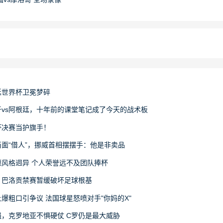
廷世界杯卫冕梦碎
vs阿根廷，十年前的课堂笔记成了今天的战术板
杯决赛当护旗手！
面“借人”，挪威首相摆摆手：他是非卖品
风格迥异 个人荣誉远不及团队捧杯
：巴洛贡禁赛暂缓破坏足球根基
爆粗口引争议 法国球星怒喷对手"你妈的X"
，克罗地亚不惧硬仗 C罗仍是最大威胁