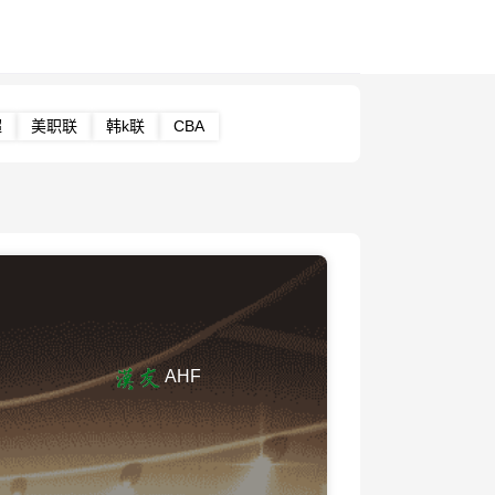
超
美职联
韩k联
CBA
AHF