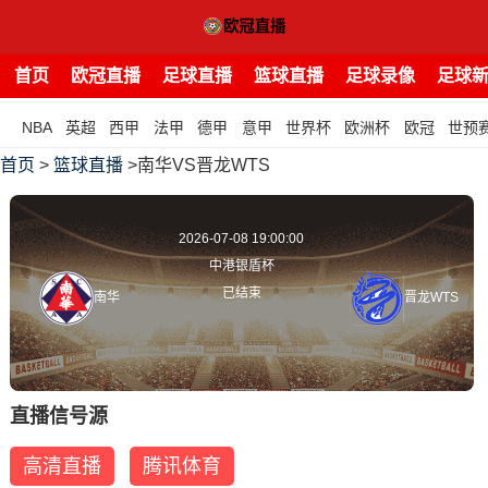
首页
欧冠直播
足球直播
篮球直播
足球录像
足球
NBA
英超
西甲
法甲
德甲
意甲
世界杯
欧洲杯
欧冠
世预
首页
>
篮球直播
>南华VS晋龙WTS
2026-07-08 19:00:00
中港银盾杯
已结束
南华
晋龙WTS
直播信号源
高清直播
腾讯体育