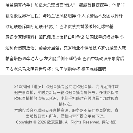
哈兰德真抢手！加拿大总理当面“借人”，挪威首相摆摆手：他是非
卖品
凯恩谈世界杯征程：与哈兰德风格迥异 个人荣誉远不及团队捧杯
欧足联怒斥国际足联开绿灯：巴洛贡禁赛暂缓破坏足球根基
唇语专家曝猛料！姆巴佩场上爆粗口引争议 法国球星怒喷对手"你
妈的X"
达利奇赛前放话：葡萄牙虽强，克罗地亚不惧硬仗 C罗仍是最大威
胁
帕奎塔伤退牵动人心 左大腿后侧不适待查 巴西中场硬汉形象背后
藏隐忧
国安老总马永明看世界杯：法国剑指金杯 德国底线四强
24直播网【暹罗】欧冠直播专区专注欧冠直播、高清无插件欧
冠赛事直播，实时更新每一轮欧冠直播专属信号，多线路保障
欧冠直播播放流畅无延迟，电脑手机随时在线收看全部欧冠直
播场次。
本站仅整合互联网公开直播资源，服务器不留存赛事影像，赛
事版权归官方所有，侵权内容可提交平台下架。
Copyright © 2026 欧冠直播. All Rights Reserved.
网站地图