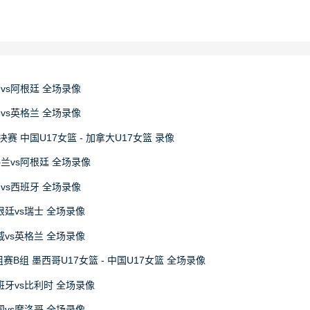
牙vs阿根廷 全场录像
国vs英格兰 全场录像
决赛 中国U17女篮 - 加拿大U17女篮 录像
格兰vs阿根廷 全场录像
国vs西班牙 全场录像
阿根廷vs瑞士 全场录像
挪威vs英格兰 全场录像
赛B组 墨西哥U17女篮 - 中国U17女篮 全场录像
西班牙vs比利时 全场录像
法国vs摩洛哥 全场录像