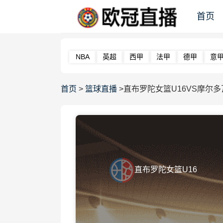
首页
NBA
英超
西甲
法甲
德甲
意
首页
>
篮球直播
>直布罗陀女篮U16VS摩尔多
直布罗陀女篮U16